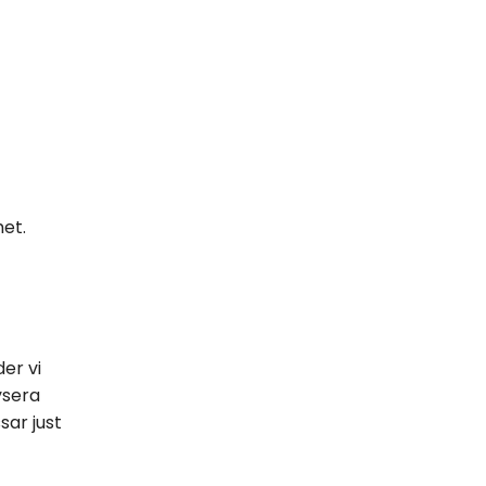
met.
er vi
ysera
ar just